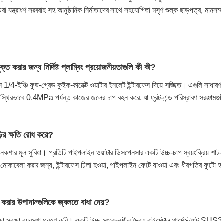
চরা যন্ত্রাংশ সরবরাহ সহ আনুষ্ঠানিক নির্মাতাদের সাথে সহযোগিতা মসৃণ শুল্ক ছাড়পত্র, মানসম্ম
 করার জন্য নির্দিষ্ট প্লাম্বিং প্রয়োজনীয়তাগুলি কী কী?
ান 1/4-ইঞ্চি ফুড-গ্রেড কুইক-কানেক্ট ওয়াটার ইনলেট ইন্টারফেস দিয়ে সজ্জিত। এগুলি সাধার
স্থিরভাবে 0.4MPa পর্যন্ত কাজের জলের চাপ বহন করে, যা ফ্রন্ট-এন্ড পরিস্রাবণ সরঞ্জামগুল
়ির ক্ষতি রোধ করে?
ত নকশার মূল সুবিধা। প্রতিটি পাইপলাইন ওয়াটার ডিসপেনসার একটি উচ্চ-চাপ স্বয়ংক্রিয়
কাবেলা করার জন্য, ইন্টারফেস ঢিলা হওয়া, পাইপলাইন ফেটে যাওয়া এবং ধীরগতির ফুটো হ
 করার উপাদানগুলিকে জ্বলতে বাধা দেয়?
 সুরক্ষা সুরক্ষা ব্যবস্থা গ্রহণ করি। একটি উচ্চ-সংবেদনশীল দ্বৈত বাইমেটাল থার্মোস্ট্যাট 