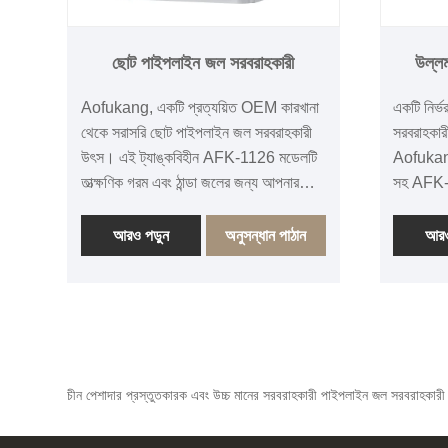
ছোট পাইপলাইন জল সরবরাহকারী
উল্ল
Aofukang, একটি প্রত্যয়িত OEM কারখানা
একটি নির্
থেকে সরাসরি ছোট পাইপলাইন জল সরবরাহকারী
সরবরাহকার
উৎস। এই ট্যাঙ্কবিহীন AFK-1126 মডেলটি
Aofukang 
তাত্ক্ষণিক গরম এবং ঠান্ডা জলের জন্য আপনার
সহ AFK-1
জলের পাইপলাইনের সাথে সংযোগ করে৷ কারখানা-
আমাদের 12 
সরাসরি পাইকারি মূল্য, নমনীয় MOQ এবং
ম্যানুফ্যা
আরও পড়ুন
অনুসন্ধান পাঠান
আরও
বিশ্বব্যাপী CE/CB সম্মতির জন্য এখনই
মূল্য এবং 
অনুসন্ধান করুন।
করতে এখনই
চীন পেশাদার প্রস্তুতকারক এবং উচ্চ মানের সরবরাহকারী পাইপলাইন জল সরবরাহকারী