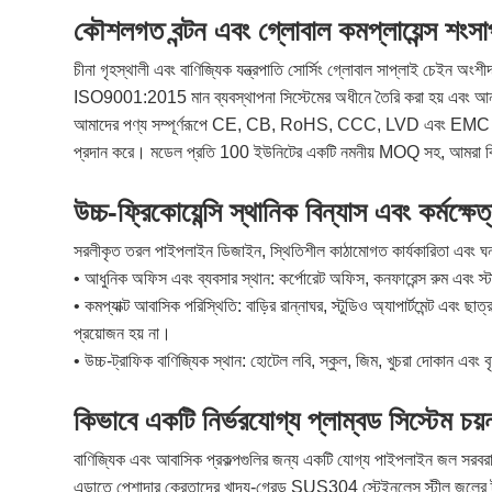
কৌশলগত বন্টন এবং গ্লোবাল কমপ্লায়েন্স শংসা
চীনা গৃহস্থালী এবং বাণিজ্যিক যন্ত্রপাতি সোর্সিং গ্লোবাল সাপ্লাই চেইন অ
ISO9001:2015 মান ব্যবস্থাপনা সিস্টেমের অধীনে তৈরি করা হয় এবং আন্ত
আমাদের পণ্য সম্পূর্ণরূপে CE, CB, RoHS, CCC, LVD এবং EMC দ্বারা প্রত্য
প্রদান করে। মডেল প্রতি 100 ইউনিটের একটি নমনীয় MOQ সহ, আমরা বিশ্বব্য
উচ্চ-ফ্রিকোয়েন্সি স্থানিক বিন্যাস এবং কর্মক্ষেত
সরলীকৃত তরল পাইপলাইন ডিজাইন, স্থিতিশীল কাঠামোগত কার্যকারিতা এবং ঘন ঘন 
• আধুনিক অফিস এবং ব্যবসার স্থান: কর্পোরেট অফিস, কনফারেন্স রুম এবং স্
• কমপ্যাক্ট আবাসিক পরিস্থিতি: বাড়ির রান্নাঘর, স্টুডিও অ্যাপার্টমেন্ট এ
প্রয়োজন হয় না।
• উচ্চ-ট্রাফিক বাণিজ্যিক স্থান: হোটেল লবি, স্কুল, জিম, খুচরা দোকান এবং ব
কিভাবে একটি নির্ভরযোগ্য প্লাম্বড সিস্টেম চ
বাণিজ্যিক এবং আবাসিক প্রকল্পগুলির জন্য একটি যোগ্য পাইপলাইন জল সরবরাহকা
এড়াতে পেশাদার ক্রেতাদের খাদ্য-গ্রেড SUS304 স্টেইনলেস স্টীল জলের ট্