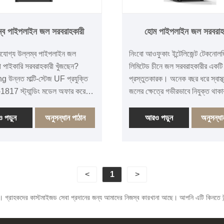
ম্ব পাইপলাইন জল সরবরাহকারী
হোম পাইপলাইন জল সরবরাহ
ভরযোগ্য উল্লম্ব পাইপলাইন জল
নিংবো আওফুকাং ইন্টেলিজেন্ট টেকনোল
ী পাইকারি সরবরাহকারী খুঁজছেন?
লিমিটেড চীনে জল সরবরাহকারীর একটি
উন্নত মাল্টি-স্টেজ UF প্রযুক্তি
প্রস্তুতকারক। অনেক বছর ধরে স্বাস্থ্
817 স্ট্যান্ডিং মডেল অফার করে।
জলের ক্ষেত্রে গভীরভাবে নিযুক্ত থাকা
বছরের ফ্যাক্টরি-ডাইরেক্ট
কোম্পানি পরিপক্ক কারুকাজ এবং স্থি
কচারিং দক্ষতা, প্রতিযোগিতামূলক বাল্ক
মানের সাথে বাজারে নির্ভরযোগ্য জল স
 পড়ুন
অনুসন্ধান পাঠান
আরও পড়ুন
অনুসন্ধা
সম্পূর্ণ OEM পরিষেবাগুলি অ্যাক্সেস
সমাধান সরবরাহ করে। কোম্পানির স্বতন্
 অনুসন্ধান করুন৷
উন্নত হোম পাইপলাইন ওয়াটার ডিসপে
তার উচ্চ-প্রান্তের বুদ্ধিমান চা বার মে
সিরিজের সাথে মিলিত, জল পরিশোধন এ
<
1
>
তৈরির পরিস্থিতিগুলির গভীরভাবে একী
করে, পণ্যগুলিকে আরও বুদ্ধিমান এবং বহ
। গ্রাহকদের কাস্টমাইজড সেবা প্রদানের জন্য আমাদের নিজস্ব কারখানা আছে। আপনি এটি কিনতে উন
করে তোলে৷