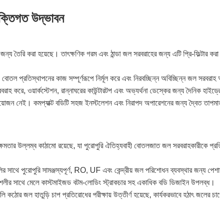
রযুক্তিগত উদ্ভাবন
 জন্য তৈরি করা হয়েছে। তাৎক্ষণিক গরম এবং ঠান্ডা জল সরবরাহের জন্য এটি প্রি-ফিল্টার 
, বোতল প্রতিস্থাপনের কাজ সম্পূর্ণরূপে নির্মূল করে এবং নিরবচ্ছিন্ন অবিচ্ছিন্ন জল সরবরা
 সরবরাহ করে, ওয়ার্কস্টেশন, রান্নাঘরের কাউন্টারটপ এবং অভ্যর্থনা ডেস্কের জন্য দৈনিক হাইড্র
য়োজন নেই। কমপ্যাক্ট বডিটি সহজ ইনস্টলেশন এবং নিরাপদ অপারেশনের জন্য দ্বৈত তাপমাত্রা নি
-ক্ষমতার উল্লম্ব কাঠামো রয়েছে, যা পুরোপুরি ঐতিহ্যবাহী বোতলজাত জল সরবরাহকারীকে প্র
নগুলির সাথে পুরোপুরি সামঞ্জস্যপূর্ণ, RO, UF এবং কেন্দ্রীয় জল পরিশোধন ব্যবস্থার জন্য পে
ীণ শৈলীর সাথে মেলে কাস্টমাইজড বটম-লোডিং স্ট্রাকচার সহ একাধিক বডি ডিজাইন উপলব্ধ।
 কঠোর জল হাতুড়ি চাপ প্রতিরোধের পরীক্ষায় উত্তীর্ণ হয়েছে, কার্যকরভাবে হঠাৎ জলের চাপ