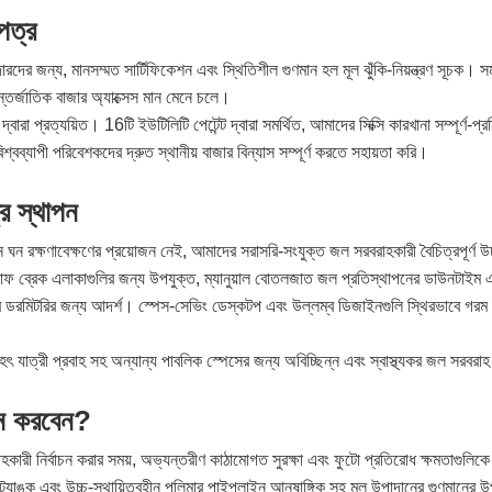
পত্র
ংশীদারদের জন্য, মানসম্মত সার্টিফিকেশন এবং স্থিতিশীল গুণমান হল মূল ঝুঁকি-নিয়ন্ত্রণ
র্জাতিক বাজার অ্যাক্সেস মান মেনে চলে।
য়িত। 16টি ইউটিলিটি পেটেন্ট দ্বারা সমর্থিত, আমাদের সিক্সি কারখানা সম্পূর্ণ-প্রক্র
াপী পরিবেশকদের দ্রুত স্থানীয় বাজার বিন্যাস সম্পূর্ণ করতে সহায়তা করি।
্র স্থাপন
রক্ষণাবেক্ষণের প্রয়োজন নেই, আমাদের সরাসরি-সংযুক্ত জল সরবরাহকারী বৈচিত্রপূর্ণ উচ্চ-ফ
টাফ ব্রেক এলাকাগুলির জন্য উপযুক্ত, ম্যানুয়াল বোতলজাত জল প্রতিস্থাপনের ডাউনটাইম 
বং ছাত্র ডরমিটরির জন্য আদর্শ। স্পেস-সেভিং ডেস্কটপ এবং উল্লম্ব ডিজাইনগুলি স্থিরভাবে গ
ৃহৎ যাত্রী প্রবাহ সহ অন্যান্য পাবলিক স্পেসের জন্য অবিচ্ছিন্ন এবং স্বাস্থ্যকর জল সরবরা
য়ন করবেন?
রী নির্বাচন করার সময়, অভ্যন্তরীণ কাঠামোগত সুরক্ষা এবং ফুটো প্রতিরোধ ক্ষমতাগুলিকে অগ
যাঙ্ক এবং উচ্চ-স্থায়িত্বহীন পলিমার পাইপলাইন আনুষাঙ্গিক সহ মূল উপাদানের গুণমানে