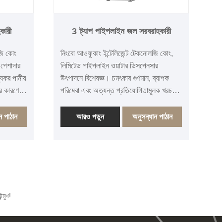
কারী
3 ট্যাপ পাইপলাইন জল সরবরাহকারী
জি কোং
নিংবো আওফুকাং ইন্টেলিজেন্ট টেকনোলজি কোং,
 পেশাদার
লিমিটেড পাইপলাইন ওয়াটার ডিসপেনসার
যকর পানীয়
উৎপাদনে বিশেষজ্ঞ। চমৎকার গুণমান, ব্যাপক
র কারণে,
পরিষেবা এবং অত্যন্ত প্রতিযোগিতামূলক খরচ-
তিশীল
পারফরম্যান্স অনুপাতের সাথে, আওফুকাং ওয়াটার
রবরাহকারী
ডিসপেনসারগুলি অনেক দেশ এবং অঞ্চলে রপ্তানি
ন পাঠান
আরও পড়ুন
অনুসন্ধান পাঠান
ত্রভাবে
করা হয়, দেশে এবং বিদেশে গ্রাহকদের কাছ থেকে
নসারগুলি,
ব্যাপক স্বীকৃতি এবং বিশ্বাস জিতেছে। আমরা
শিন
বিশ্বজুড়ে ব্যবহারকারীদের জন্য নিরাপদ,
বং চা
সুবিধাজনক এবং স্বাস্থ্যকর পানীয় জলের সমাধান
করণ অর্জন
প্রদান করতে প্রতিশ্রুতিবদ্ধ। 3 ট্যাপস
ু-কার্যকরী
পাইপলাইন জল সরবরাহকারী যা একই সময়ে
্মুখ!
বিভিন্ন জলের তাপমাত্রা সহ একাধিক লোকের
পানীয় চাহিদা মেটাতে পারে। দক্ষ এবং সুবিধাজনক