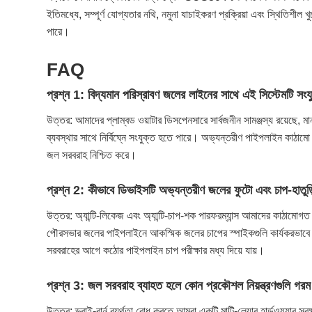
ইতিমধ্যে, সম্পূর্ণ যোগ্যতার নথি, নমুনা যাচাইকরণ প্রক্রিয়া এবং স্থিতিশীল খু
পারে।
FAQ
প্রশ্ন 1: বিদ্যমান পরিস্রাবণ জলের লাইনের সাথে এই সিস্টেমটি সংযুক্ত
উত্তর: আমাদের প্লাম্বড ওয়াটার ডিসপেনসারে সার্বজনীন সামঞ্জস্য রয়েছে, ম
ব্যবস্থার সাথে নির্বিঘ্নে সংযুক্ত হতে পারে। অভ্যন্তরীণ পাইপলাইন কাঠামো 
জল সরবরাহ নিশ্চিত করে।
প্রশ্ন 2: কীভাবে ডিভাইসটি অভ্যন্তরীণ জলের ফুটো এবং চাপ-হাতুড
উত্তর: অ্যান্টি-লিকেজ এবং অ্যান্টি-চাপ-শক পারফরম্যান্স আমাদের কাঠামোগ
পৌরসভার জলের পাইপলাইনে আকস্মিক জলের চাপের স্পাইকগুলি কার্যকরভাবে মো
সরবরাহের আগে কঠোর পাইপলাইন চাপ পরীক্ষার মধ্য দিয়ে যায়।
প্রশ্ন 3: জল সরবরাহ ব্যাহত হলে কোন প্রকৌশল নিয়ন্ত্রণগুলি গরম
উত্তর: ড্রাই-বার্ন ব্যর্থতা রোধ করতে আমরা একটি মাল্টি-লেয়ার হার্ডওয়্যার