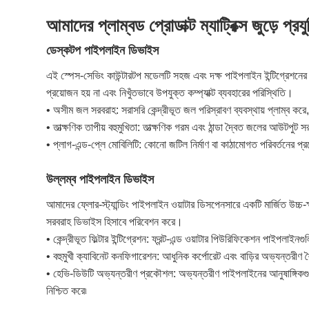
আমাদের প্লাম্বড প্রোডাক্ট ম্যাট্রিক্স জুড়ে প্
ডেস্কটপ পাইপলাইন ডিভাইস
এই স্পেস-সেভিং কাউন্টারটপ মডেলটি সহজ এবং দক্ষ পাইপলাইন ইন্টিগ্রেশনের
প্রয়োজন হয় না এবং নিখুঁতভাবে উপযুক্ত কম্প্যাক্ট ব্যবহারের পরিস্থিতি।
• অসীম জল সরবরাহ: সরাসরি কেন্দ্রীভূত জল পরিস্রাবণ ব্যবস্থায় প্লাম্ব করে
• তাত্ক্ষণিক তাপীয় বহুমুখিতা: তাত্ক্ষণিক গরম এবং ঠান্ডা দ্বৈত জলের আউটপুট
• প্লাগ-এন্ড-প্লে মোবিলিটি: কোনো জটিল নির্মাণ বা কাঠামোগত পরিবর্তনের প্র
উল্লম্ব পাইপলাইন ডিভাইস
আমাদের ফ্লোর-স্ট্যান্ডিং পাইপলাইন ওয়াটার ডিসপেনসারে একটি মার্জিত উচ্চ
সরবরাহ ডিভাইস হিসাবে পরিবেশন করে।
• কেন্দ্রীভূত ফিল্টার ইন্টিগ্রেশন: ফ্রন্ট-এন্ড ওয়াটার পিউরিফিকেশন পাইপলাই
• বহুমুখী ক্যাবিনেট কনফিগারেশন: আধুনিক কর্পোরেট এবং বাড়ির অভ্যন্তর
• হেভি-ডিউটি ​​অভ্যন্তরীণ প্রকৌশল: অভ্যন্তরীণ পাইপলাইনের আনুষাঙ্গিকগুলি
নিশ্চিত করে৷