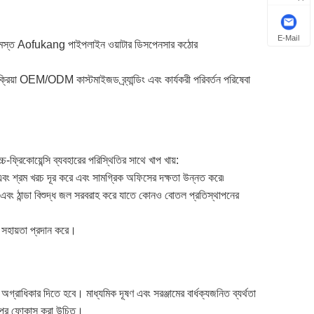
E-Mail
 সূচক। সমস্ত Aofukang পাইপলাইন ওয়াটার ডিসপেনসার কঠোর
িয়া OEM/ODM কাস্টমাইজড ব্র্যান্ডিং এবং কার্যকরী পরিবর্তন পরিষেবা
্রিকোয়েন্সি ব্যবহারের পরিস্থিতির সাথে খাপ খায়:
এবং শ্রম খরচ দূর করে এবং সামগ্রিক অফিসের দক্ষতা উন্নত করে৷
রম এবং ঠান্ডা বিশুদ্ধ জল সরবরাহ করে যাতে কোনও বোতল প্রতিস্থাপনের
হ সহায়তা প্রদান করে।
্রাধিকার দিতে হবে। মাধ্যমিক দূষণ এবং সরঞ্জামের বার্ধক্যজনিত ব্যর্থতা
র উপর ফোকাস করা উচিত।