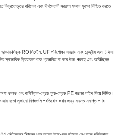
ত বিক্রয়োত্তর পরিষেবা এবং দীর্ঘমেয়াদী সরঞ্জাম সম্পদ সুরক্ষা নিশ্চিত করতে
ণ আন্ডার-সিঙ্ক RO সিস্টেম, UF পরিশোধন সরঞ্জাম এবং কেন্দ্রীয় জল চিকিত্সা
ির স্বাভাবিক ক্রিয়াকলাপকে প্রভাবিত না করে উচ্চ-প্রবাহ এবং অবিচ্ছিন্ন
 শাট-অফ ভালভ এবং বাণিজ্যিক-গ্রেড ফুড-গ্রেড PE জলের পাইপ দিয়ে নির্মিত।
ওয়ার মতো লুকানো বিপদগুলি প্রতিরোধ করার জন্য সমস্ত সমাপ্ত পণ্য
SUS304 স্টেইনলেস স্টিলের গরম জলের ট্যাঙ্কের বাইরের দেওয়ালে ঘনিষ্ঠভাবে