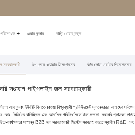
ল পরিশোধক
এয়ার কুলার
গাড়ি ধোয়ার বন্দুক
 সরবরাহকারী
টপ লোড ওয়াটার ডিসপেনসার
বটম লোড ওয়াটার ডিসপেনসার
রাসরি সংযোগ পাইপলাইন জল সরবরাহকারী
য়াম আওফুকাং ইউনিট কিনতে চাওয়া বিশ্বব্যাপী প্রকিউরমেন্ট ম্যানেজাররা আমাদের সর্বশেষ 
কোং, লিমিটেড বাণিজ্যিক এবং আবাসিক পরিস্থিতিতে উচ্চ-দক্ষতা, সরাসরি-প্লাম্বড হাইড্রেশন
মরা উচ্চ-কার্যক্ষমতা সম্পন্ন B2B জল সরবরাহকারী সিস্টেম সরবরাহ করতে স্বাধীন R&D এবং