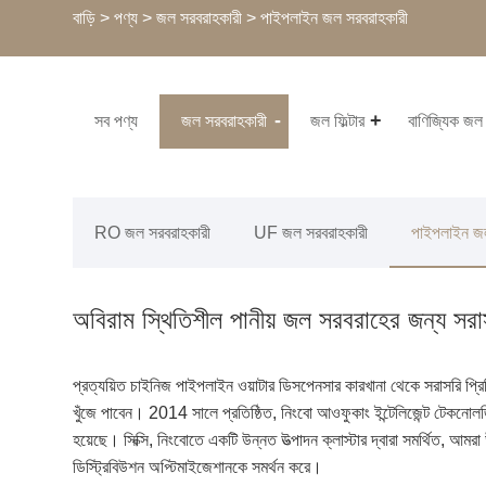
বাড়ি
>
পণ্য
>
জল সরবরাহকারী
> পাইপলাইন জল সরবরাহকারী
সব পণ্য
জল সরবরাহকারী
জল ফিল্টার
বাণিজ্যিক জ
RO জল সরবরাহকারী
UF জল সরবরাহকারী
পাইপলাইন জল
অবিরাম স্থিতিশীল পানীয় জল সরবরাহের জন্য স
প্রত্যয়িত চাইনিজ পাইপলাইন ওয়াটার ডিসপেনসার কারখানা থেকে সরাসরি প্রিমি
খুঁজে পাবেন। 2014 সালে প্রতিষ্ঠিত, নিংবো আওফুকাং ইন্টেলিজেন্ট টেকনোলজি 
হয়েছে। সিক্সি, নিংবোতে একটি উন্নত উত্পাদন ক্লাস্টার দ্বারা সমর্থিত, আ
ডিস্ট্রিবিউশন অপ্টিমাইজেশানকে সমর্থন করে।