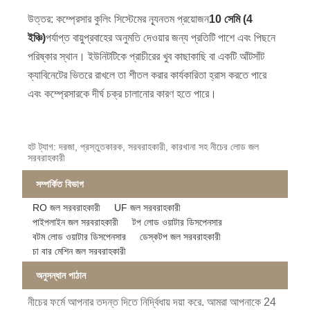
উত্তর: কম্প্রেসার কুলিং সিস্টেমের ন্যূনতম প্রয়োজন
10 সেমি (4
ইঞ্চি)
পর্যাপ্ত বায়ুপ্রবাহের অনুমতি দেওয়ার জন্য প্রতিটি পাশে এবং পিছনে
পরিষ্কার স্থান। ইউনিটটিকে প্রাচীরের খুব কাছাকাছি বা একটি আঁটসাঁট
ক্যাবিনেটের ভিতরে রাখলে তা শীতল করার কার্যকারিতা হ্রাস করতে পারে
এবং কম্প্রেসারকে দীর্ঘ চক্র চালানোর কারণ হতে পারে।
হট ট্যাগ: দরজা, প্রস্তুতকারক, সরবরাহকারী, কারখানা সহ নীচের লোড জল
সরবরাহকারী
সম্পর্কিত বিভাগ
RO জল সরবরাহকারী
UF জল সরবরাহকারী
পাইপলাইন জল সরবরাহকারী
টপ লোড ওয়াটার ডিসপেনসার
বটম লোড ওয়াটার ডিসপেনসার
ডেস্কটপ জল সরবরাহকারী
চা বার মেশিন জল সরবরাহকারী
অনুসন্ধান পাঠান
নীচের ফর্মে আপনার তদন্ত দিতে নির্দ্বিধায় দয়া করে. আমরা আপনাকে 24