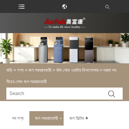
বাড়ি
>
পণ্য
>
জল সরবরাহকারী
>
বটম লোড ওয়াটার ডিসপেনসার
> দরজা সহ
নীচের লোড জল সরবরাহকারী
সব পণ্য
জল সরবরাহকারী
জল ফিল্টার