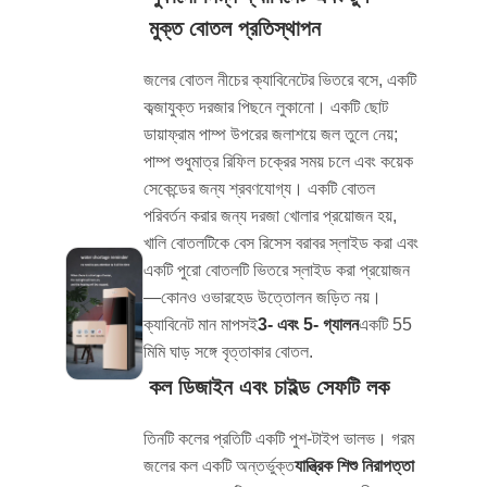
মুক্ত বোতল প্রতিস্থাপন
জলের বোতল নীচের ক্যাবিনেটের ভিতরে বসে, একটি
কব্জাযুক্ত দরজার পিছনে লুকানো। একটি ছোট
ডায়াফ্রাম পাম্প উপরের জলাশয়ে জল তুলে নেয়;
পাম্প শুধুমাত্র রিফিল চক্রের সময় চলে এবং কয়েক
সেকেন্ডের জন্য শ্রবণযোগ্য। একটি বোতল
পরিবর্তন করার জন্য দরজা খোলার প্রয়োজন হয়,
খালি বোতলটিকে বেস রিসেস বরাবর স্লাইড করা এবং
একটি পুরো বোতলটি ভিতরে স্লাইড করা প্রয়োজন
—কোনও ওভারহেড উত্তোলন জড়িত নয়।
ক্যাবিনেট মান মাপসই
3- এবং 5- গ্যালন
একটি 55
মিমি ঘাড় সঙ্গে বৃত্তাকার বোতল.
কল ডিজাইন এবং চাইল্ড সেফটি লক
তিনটি কলের প্রতিটি একটি পুশ-টাইপ ভালভ। গরম
জলের কল একটি অন্তর্ভুক্ত
যান্ত্রিক শিশু নিরাপত্তা