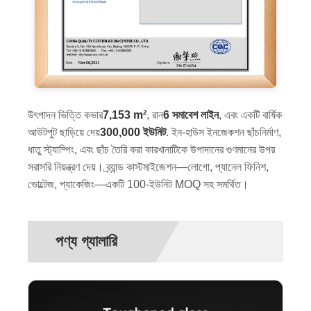
উৎপাদন ভিত্তি কভার
7,153 m²
, রান
6 সমাবেশ লাইন
, এবং একটি বার্ষিক
আউটপুট ছাড়িয়ে দেয়
300,000 ইউনিট
. ইন-হাউস ইনজেকশন ছাঁচনির্মাণ,
ধাতু স্ট্যাম্পিং, এবং ছাঁচ তৈরি করা কারখানাটিকে উপাদানের গুণমানের উপর
সরাসরি নিয়ন্ত্রণ দেয়। ব্র্যান্ড কাস্টমাইজেশন—লোগো, প্যানেল ফিনিশ,
ভোল্টেজ, প্যাকেজিং—একটি 100-ইউনিট MOQ সহ সমর্থিত।
পণ্য গ্যালারি