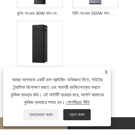
কুলিং পাওয়ার 90W বটম লোড ওয়াটার ডিসপেনসার
হিটিং পাওয়ার 550W বটম লোড ওয়াটার ডিসপেনসার
3 ট্যাপ বটম লোড ওয়াটার ডিসপেনসার
X
আমরা আপনাকে একটি ভাল ব্রাউজিং অভিজ্ঞতা দিতে, সাইটের
ট্র্যাফিক বিশ্লেষণ করতে এবং সামগ্রী ব্যক্তিগতকৃত করতে
কুকিজ ব্যবহার করি। এই সাইটটি ব্যবহার করে, আপনি আমাদের
কুকিজ ব্যবহারে সম্মত হন।
গোপনীয়তা নীতি
প্রত্যাখ্যান করুন
গ্রহণ করুন
whatsapp
E-mail