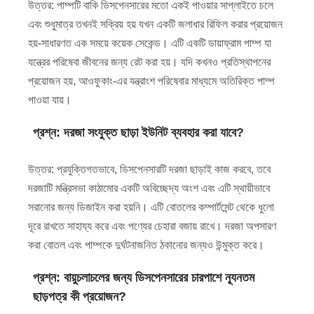
উত্তর: পাম্পটি বাকি ডিসপেনসারের মতো একই পাওয়ার সাপ্লাইতে চলে
এবং শুধুমাত্র তখনই সক্রিয় হয় যখন একটি জলাধার রিফিল করার প্রয়োজন
হয়-সাধারণত এক সময়ে কয়েক সেকেন্ড। এটি একটি ডায়াফ্রাম পাম্প যা
যন্ত্রের পরিষেবা জীবনের জন্য রেট করা হয়। যদি কখনও প্রতিস্থাপনের
প্রয়োজন হয়, আওফুকাং-এর যন্ত্রাংশ পরিষেবার মাধ্যমে অতিরিক্ত পাম্প
পাওয়া যায়।
প্রশ্ন: দরজা সংযুক্ত ছাড়া ইউনিট ব্যবহার করা যাবে?
উত্তর: প্রযুক্তিগতভাবে, ডিসপেনসারটি দরজা ছাড়াই কাজ করবে, তবে
দরজাটি মন্ত্রিসভা কাঠামোর একটি অবিচ্ছেদ্য অংশ এবং এটি স্থায়ীভাবে
সরানোর জন্য ডিজাইন করা হয়নি। এটি বোতলের কম্পার্টমেন্ট থেকে ধুলো
দূরে রাখতে সাহায্য করে এবং পণ্যের চেহারা বজায় রাখে। দরজা অপসারণ
করা বোতল এবং পাম্পকে দুর্ঘটনাজনিত ঠকানোর জন্যও উন্মুক্ত করে।
প্রশ্ন: বায়ুচলাচলের জন্য ডিসপেনসারের চারপাশে ন্যূনতম
ছাড়পত্র কী প্রয়োজন?