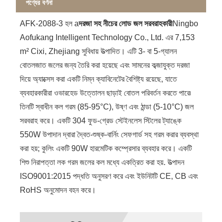
পণ্যের বর্ণনা
AFK-2088-3 হল a
দরজা সহ নীচের লোড জল সরবরাহকারী
Ningbo
Aofukang Intelligent Technology Co., Ltd. এর 7,153
m² Cixi, Zhejiang সুবিধায় উত্পাদিত। এটি 3‑ বা 5‑গ্যালন
বোতলজাত জলের জন্য তৈরি করা হয়েছে এবং সামনের কব্জাযুক্ত দরজা
দিয়ে অ্যাক্সেস করা একটি নিম্ন ক্যাবিনেটের বৈশিষ্ট্য রয়েছে, যাতে
ব্যবহারকারীরা ওভারহেড উত্তোলন ছাড়াই বোতল পরিবর্তন করতে পারে৷
তিনটি স্বাধীন কল গরম (85-95°C), উষ্ণ এবং ঠান্ডা (5-10°C) জল
সরবরাহ করে। একটি 304 ফুড-গ্রেড স্টেইনলেস স্টিলের ট্যাঙ্কে
550W উপাদান দ্বারা দ্বৈত-শুষ্ক-বার্নিং সেফগার্ড সহ গরম করার ব্যবস্থা
করা হয়; কুলিং একটি 90W হারমেটিক কম্প্রেসার ব্যবহার করে। একটি
শিশু নিরাপত্তা লক গরম জলের কল মধ্যে একত্রিত করা হয়. উত্পাদন
ISO9001:2015 পদ্ধতি অনুসরণ করে এবং ইউনিটটি CE, CB এবং
RoHS অনুমোদন বহন করে।