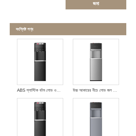
জমা
সংশ্লিষ্ট পণ্য
ABS প্লাস্টিক বটম লোড ওয়াটার ডিসপেনসার
উচ্চ আকারের নীচে লোড জল সরবরাহকারী