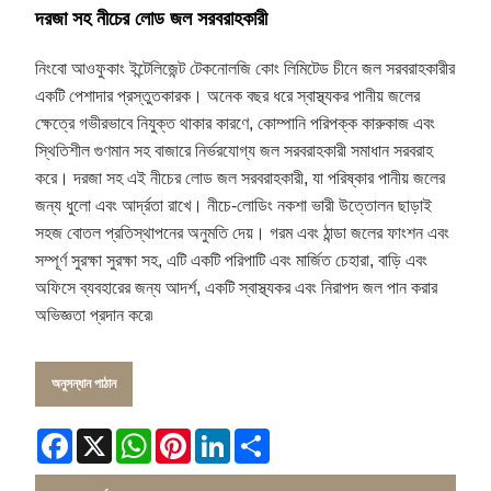
দরজা সহ নীচের লোড জল সরবরাহকারী
নিংবো আওফুকাং ইন্টেলিজেন্ট টেকনোলজি কোং লিমিটেড চীনে জল সরবরাহকারীর
একটি পেশাদার প্রস্তুতকারক। অনেক বছর ধরে স্বাস্থ্যকর পানীয় জলের
ক্ষেত্রে গভীরভাবে নিযুক্ত থাকার কারণে, কোম্পানি পরিপক্ক কারুকাজ এবং
স্থিতিশীল গুণমান সহ বাজারে নির্ভরযোগ্য জল সরবরাহকারী সমাধান সরবরাহ
করে। দরজা সহ এই নীচের লোড জল সরবরাহকারী, যা পরিষ্কার পানীয় জলের
জন্য ধুলো এবং আর্দ্রতা রাখে। নীচে-লোডিং নকশা ভারী উত্তোলন ছাড়াই
সহজ বোতল প্রতিস্থাপনের অনুমতি দেয়। গরম এবং ঠান্ডা জলের ফাংশন এবং
সম্পূর্ণ সুরক্ষা সুরক্ষা সহ, এটি একটি পরিপাটি এবং মার্জিত চেহারা, বাড়ি এবং
অফিসে ব্যবহারের জন্য আদর্শ, একটি স্বাস্থ্যকর এবং নিরাপদ জল পান করার
অভিজ্ঞতা প্রদান করে৷
অনুসন্ধান পাঠান
Facebook
X
WhatsApp
Pinterest
LinkedIn
Share