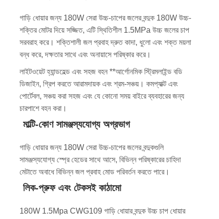
গাড়ি ধোয়ার জন্য 180W সেরা উচ্চ-চাপের জলের বন্দুক 180W উচ্চ-
শক্তির মোটর দিয়ে সজ্জিত, এটি স্থিতিশীল 1.5MPa উচ্চ জলের চাপ
সরবরাহ করে। শক্তিশালী জল প্রবাহ দ্রুত কাদা, ধুলো এবং শক্ত ময়লা
বন্ধ করে, দক্ষতার সাথে এবং অনায়াসে পরিষ্কার করে।
লাইটওয়েট হ্যান্ডহেল্ড এবং সহজ বহন **আর্গোনমিক স্ট্রিমলাইন্ড বডি
ডিজাইন, গ্রিপ করতে আরামদায়ক এবং শ্রম-সঞ্চয়। কমপ্যাক্ট এবং
পোর্টেবল, সঞ্চয় করা সহজ এবং যে কোনো সময় বাইরে ব্যবহারের জন্য
চারপাশে বহন করা।
মাল্টি-কোণ সামঞ্জস্যযোগ্য অগ্রভাগ
গাড়ি ধোয়ার জন্য 180W সেরা উচ্চ-চাপের জলের বন্দুকগুলি
সামঞ্জস্যযোগ্য স্প্রে হেডের সাথে আসে, বিভিন্ন পরিষ্কারের চাহিদা
মেটাতে অবাধে বিভিন্ন জল প্রবাহ মোড পরিবর্তন করতে পারে।
লিক-প্রুফ এবং টেকসই কাঠামো
180W 1.5Mpa CWG109 গাড়ি ধোয়ার বন্দুক উচ্চ চাপ ধোয়ার