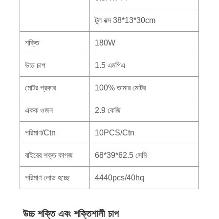
টুল বক্স 38*13*30cm
শক্তি
180W
উচ্চ চাপ
1.5 এমপিএ
মোটর প্রকার
100% তামার মোটর
একক ওজন
2.9 কেজি
পরিমাণ/Ctn
10PCS/Ctn
বাইরের শক্ত কাগজ
68*39*62.5 সেমি
পরিমাণ লোড হচ্ছে
4440pcs/40hq
উচ্চ শক্তি এবং শক্তিশালী চাপ