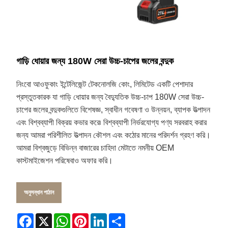
গাড়ি ধোয়ার জন্য 180W সেরা উচ্চ-চাপের জলের বন্দুক
নিংবো আওফুকাং ইন্টেলিজেন্ট টেকনোলজি কোং, লিমিটেড একটি পেশাদার
প্রস্তুতকারক যা গাড়ি ধোয়ার জন্য বৈদ্যুতিক উচ্চ-চাপ 180W সেরা উচ্চ-
চাপের জলের বন্দুকগুলিতে বিশেষজ্ঞ, স্বাধীন গবেষণা ও উন্নয়ন, ব্যাপক উত্পাদন
এবং বিশ্বব্যাপী বিক্রয় কভার করে৷ বিশ্বব্যাপী নির্ভরযোগ্য পণ্য সরবরাহ করার
জন্য আমরা পরিশীলিত উত্পাদন কৌশল এবং কঠোর মানের পরিদর্শন গ্রহণ করি।
আমরা বিশ্বজুড়ে বিভিন্ন বাজারের চাহিদা মেটাতে নমনীয় OEM
কাস্টমাইজেশন পরিষেবাও অফার করি।
অনুসন্ধান পাঠান
Facebook
X
WhatsApp
Pinterest
LinkedIn
Share