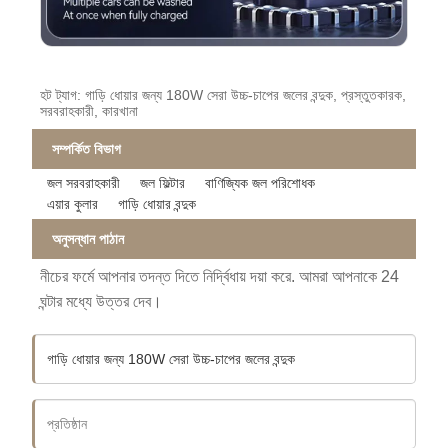
হট ট্যাগ: গাড়ি ধোয়ার জন্য 180W সেরা উচ্চ-চাপের জলের বন্দুক, প্রস্তুতকারক,
সরবরাহকারী, কারখানা
সম্পর্কিত বিভাগ
জল সরবরাহকারী
জল ফিল্টার
বাণিজ্যিক জল পরিশোধক
এয়ার কুলার
গাড়ি ধোয়ার বন্দুক
অনুসন্ধান পাঠান
নীচের ফর্মে আপনার তদন্ত দিতে নির্দ্বিধায় দয়া করে. আমরা আপনাকে 24
ঘন্টার মধ্যে উত্তর দেব।