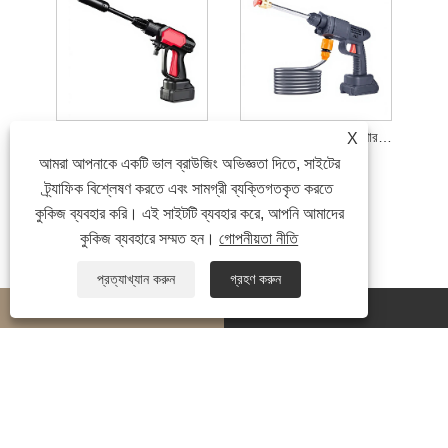
বৈদ্যুতিক শক্তি সহ 180W প্রেসার ওয়াশার গান
80W হোম-ইউজ হাই-প্রেশার কার ওয়াশ ওয়াটার গান
X
আমরা আপনাকে একটি ভাল ব্রাউজিং অভিজ্ঞতা দিতে, সাইটের
ট্র্যাফিক বিশ্লেষণ করতে এবং সামগ্রী ব্যক্তিগতকৃত করতে
কুকিজ ব্যবহার করি। এই সাইটটি ব্যবহার করে, আপনি আমাদের
কুকিজ ব্যবহারে সম্মত হন।
গোপনীয়তা নীতি
প্রত্যাখ্যান করুন
গ্রহণ করুন
whatsapp
E-mail
কপিরাইট © 2026 Ningbo Aofukang Intelligent Technology Co., Ltd. সর্বস্বত্ব সংরক্ষিত৷
Links
|
Sitemap
|
RSS
|
XML
|
গোপনীয়তা নীতি
|