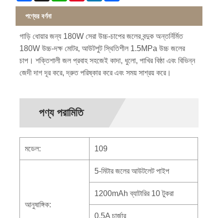
পণ্যের বর্ণনা
গাড়ি ধোয়ার জন্য 180W সেরা উচ্চ-চাপের জলের বন্দুক অন্তর্নির্মিত
180W উচ্চ-দক্ষ মোটর, আউটপুট স্থিতিশীল 1.5MPa উচ্চ জলের
চাপ। শক্তিশালী জল প্রবাহ সহজেই কাদা, ধুলো, পাখির বিষ্ঠা এবং বিভিন্ন
জেদী দাগ দূর করে, দ্রুত পরিষ্কার করে এবং সময় সাশ্রয় করে।
পণ্য পরামিতি
মডেল:
109
5-মিটার জলের আউটলেট পাইপ
1200mAh ব্যাটারির 10 টুকরা
আনুষাঙ্গিক:
0.5A চার্জার