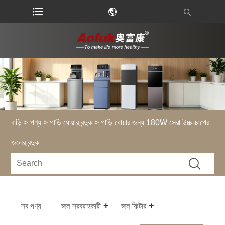
বাড়ি
>
পণ্য
>
গাড়ি ধোয়ার বন্দুক
> গাড়ি ধোয়ার জন্য 180W সেরা উচ্চ-চাপের
জলের বন্দুক
সব পণ্য
জল সরবরাহকারী
জল ফিল্টার